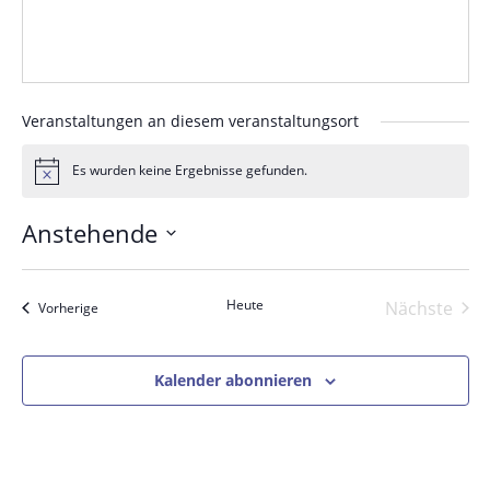
Veranstaltungen an diesem veranstaltungsort
Es wurden keine Ergebnisse gefunden.
Hinweis
Anstehende
Datum
wählen.
Heute
Nächste
Veranstaltungen
Vorherige
Veranst
Kalender abonnieren