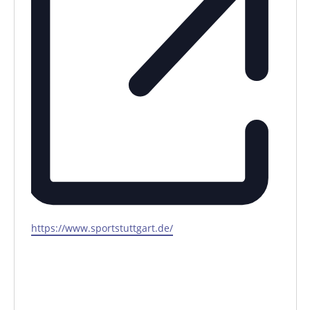
Webseite
https://www.sportstuttgart.de/