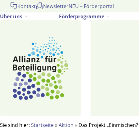
Gehe
Kontakt
Newsletter
NEU – Förderportal
zum
Über uns
Förderprogramme
Inhalt
Sie sind hier:
Startseite
»
Aktion
»
Das Projekt „Einmischen?