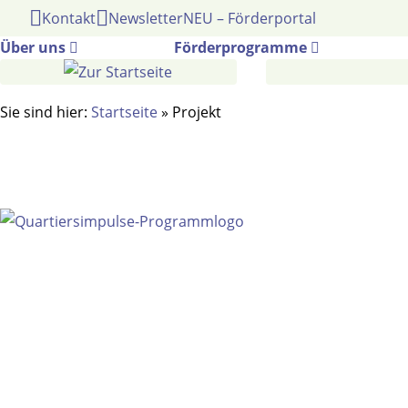
Gehe
Kontakt
Newsletter
NEU – Förderportal
zum
Über uns
Förderprogramme
Inhalt
Sie sind hier:
Startseite
»
Projekt