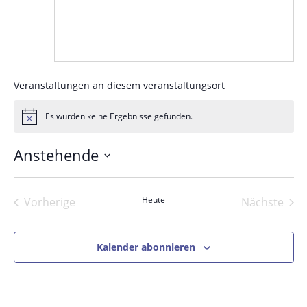
Veranstaltungen an diesem veranstaltungsort
Es wurden keine Ergebnisse gefunden.
Hinweis
Anstehende
Datum
wählen.
Heute
Vorherige
Nächste
Veranstaltungen
Veranst
Kalender abonnieren