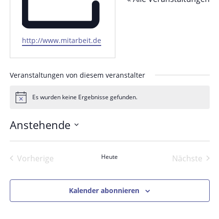
Webseite
http://www.mitarbeit.de
Veranstaltungen von diesem veranstalter
Es wurden keine Ergebnisse gefunden.
Hinweis
Anstehende
Datum
wählen.
Heute
Vorherige
Nächste
Veranstaltungen
Veranst
Kalender abonnieren