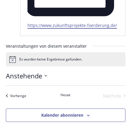
Webseite
https://www.zukunftsprojekte-foerderung.de/
Veranstaltungen von diesem veranstalter
Es wurden keine Ergebnisse gefunden.
Hinweis
Anstehende
Datum
wählen.
Heute
Nächste
Veranstaltungen
Vorherige
Veranst
Kalender abonnieren