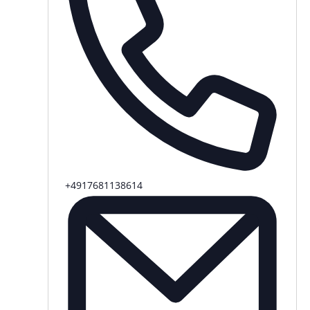
Telefon
+4917681138614