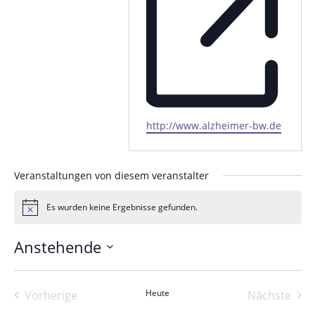
Webseite
http://www.alzheimer-bw.de
Veranstaltungen von diesem veranstalter
Es wurden keine Ergebnisse gefunden.
Hinweis
Anstehende
Datum
wählen.
Heute
Vorherige
Nächste
Veranstaltungen
Veranst