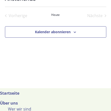
Datum
wählen.
Heute
Vorherige
Nächste
Veranstaltungen
Veranst
Kalender abonnieren
Startseite
Über uns
Wer wir sind