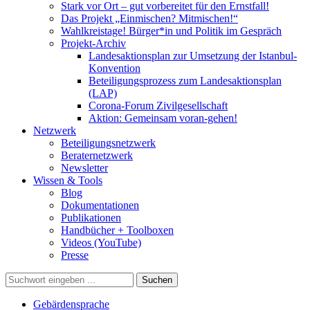
Stark vor Ort – gut vorbereitet für den Ernstfall!
Das Projekt „Einmischen? Mitmischen!“
Wahlkreistage! Bürger*in und Politik im Gespräch
Projekt-Archiv
Landesaktionsplan zur Umsetzung der Istanbul-
Konvention
Beteiligungsprozess zum Landesaktionsplan
(LAP)
Corona-Forum Zivilgesellschaft
Aktion: Gemeinsam voran-gehen!
Netzwerk
Beteiligungsnetzwerk
Beraternetzwerk
Newsletter
Wissen & Tools
Blog
Dokumentationen
Publikationen
Handbücher + Toolboxen
Videos (YouTube)
Presse
Suche
Gebärdensprache