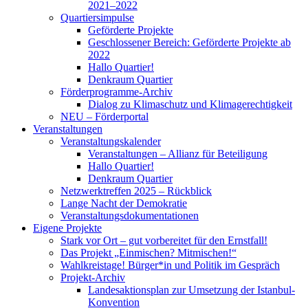
2021–2022
Quartiersimpulse
Geförderte Projekte
Geschlossener Bereich: Geförderte Projekte ab
2022
Hallo Quartier!
Denkraum Quartier
Förderprogramme-Archiv
Dialog zu Klimaschutz und Klimagerechtigkeit
NEU – Förderportal
Veranstaltungen
Veranstaltungskalender
Veranstaltungen – Allianz für Beteiligung
Hallo Quartier!
Denkraum Quartier
Netzwerktreffen 2025 – Rückblick
Lange Nacht der Demokratie
Veranstaltungsdokumentationen
Eigene Projekte
Stark vor Ort – gut vorbereitet für den Ernstfall!
Das Projekt „Einmischen? Mitmischen!“
Wahlkreistage! Bürger*in und Politik im Gespräch
Projekt-Archiv
Landesaktionsplan zur Umsetzung der Istanbul-
Konvention