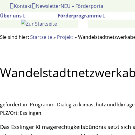
Gehe
Kontakt
Newsletter
NEU – Förderportal
zum
Über uns
Förderprogramme
Inhalt
Sie sind hier:
Startseite
»
Projekt
»
Wandelstadtnetzwerkab
Wandelstadtnetzwerka
gefördert im Programm:
Dialog zu klimaschutz und klimage
PLZ/Ort:
Esslingen
Das Esslinger Klimagerechtigkeitsbündnis setzt sic