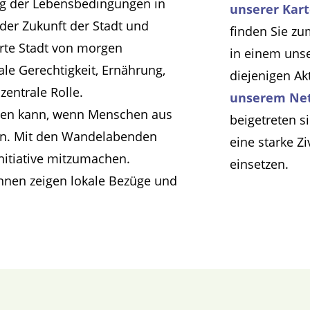
ng der Lebensbedingungen in
unserer Kar
 der Zukunft der Stadt und
finden Sie zu
te Stadt von morgen
in einem uns
ale Gerechtigkeit, Ernährung,
diejenigen Ak
entrale Rolle.
unserem Ne
ngen kann, wenn Menschen aus
beigetreten s
ken. Mit den Wandelabenden
eine starke Z
nitiative mitzumachen.
einsetzen.
nnen zeigen lokale Bezüge und