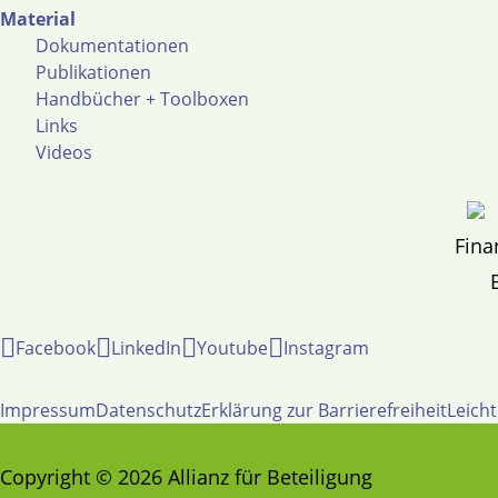
Material
Dokumentationen
Publikationen
Handbücher + Toolboxen
Links
Videos
Fina
Facebook
LinkedIn
Youtube
Instagram
Impressum
Datenschutz
Erklärung zur Barrierefreiheit
Leich
Copyright © 2026 Allianz für Beteiligung