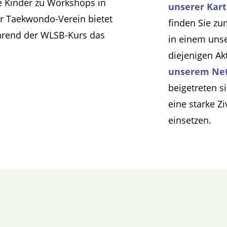
re Kinder zu Workshops in
unserer Kar
er Taekwondo-Verein bietet
finden Sie zu
ährend der WLSB-Kurs das
in einem uns
diejenigen Ak
unserem Ne
beigetreten s
eine starke Z
einsetzen.