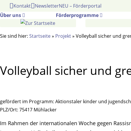
Gehe
Kontakt
Newsletter
NEU – Förderportal
zum
Über uns
Förderprogramme
Inhalt
Sie sind hier:
Startseite
»
Projekt
»
Volleyball sicher und gr
Volleyball sicher und gr
gefördert im Programm:
Aktionstaler kinder und jugendsch
PLZ/Ort:
75417 Mühlacker
Im Rahmen der internationalen Woche gegen Rassismu