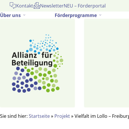
Gehe
Kontakt
Newsletter
NEU – Förderportal
zum
Über uns
Förderprogramme
Inhalt
Sie sind hier:
Startseite
»
Projekt
»
Vielfalt im Lollo – Freib