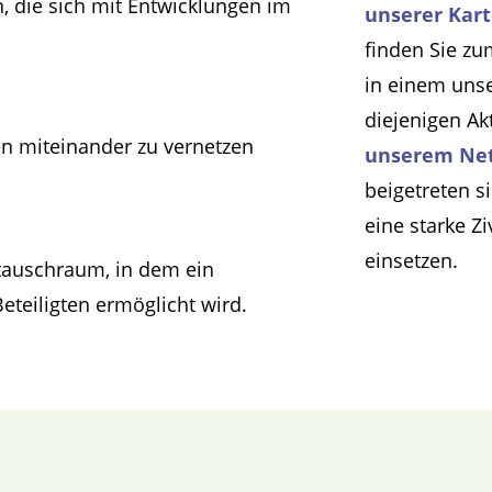
, die sich mit Entwicklungen im
unserer Kar
finden Sie zu
in einem uns
diejenigen Ak
en miteinander zu vernetzen
unserem Ne
beigetreten s
eine starke Z
einsetzen.
stauschraum, in dem ein
eteiligten ermöglicht wird.