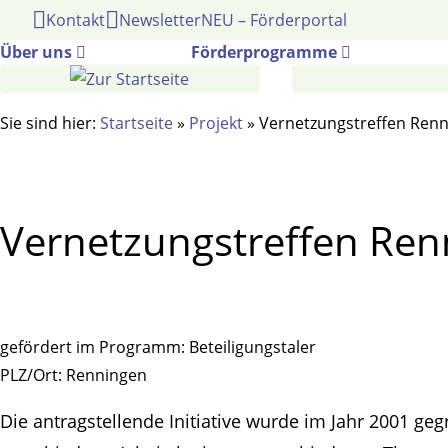
Gehe
Kontakt
Newsletter
NEU – Förderportal
zum
Über uns
Förderprogramme
Inhalt
Sie sind hier:
Startseite
»
Projekt
»
Vernetzungstreffen Renn
Vernetzungstreffen Ren
gefördert im Programm:
Beteiligungstaler
PLZ/Ort:
Renningen
Die antragstellende Initiative wurde im Jahr 2001 g