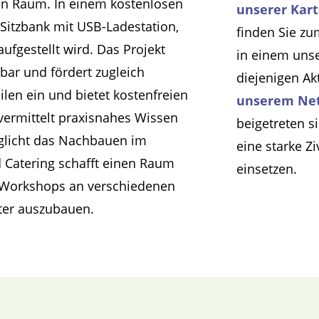
en Raum. In einem kostenlosen
unserer Kar
Sitzbank mit USB-Ladestation,
finden Sie zu
ufgestellt wird. Das Projekt
in einem uns
zbar und fördert
zugleich
diejenigen Ak
ilen ein und bietet kostenfreien
unserem Ne
vermittelt praxisnahes Wissen
beigetreten s
glicht das Nachbauen im
eine starke Z
 Catering schafft einen Raum
einsetzen.
e Workshops an verschiedenen
iter auszubauen.