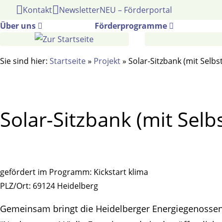
Gehe
Kontakt
Newsletter
NEU – Förderportal
zum
Über uns
Förderprogramme
Inhalt
Sie sind hier:
Startseite
»
Projekt
»
Solar-Sitzbank (mit Selb
Solar-Sitzbank (mit Sel
gefördert im Programm:
Kickstart klima
PLZ/Ort:
69124 Heidelberg
Gemeinsam bring
t
die Heidelberger Energiegenosse