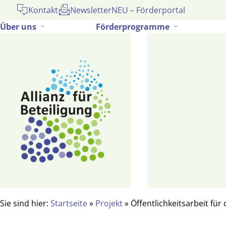
Gehe
Kontakt
Newsletter
NEU – Förderportal
zum
Über uns
Förderprogramme
Inhalt
Sie sind hier:
Startseite
»
Projekt
»
Öffentlichkeitsarbeit für 