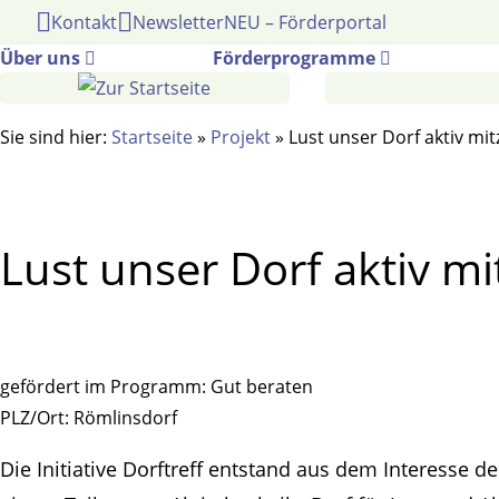
Gehe
Kontakt
Newsletter
NEU – Förderportal
zum
Über uns
Förderprogramme
Inhalt
Sie sind hier:
Startseite
»
Projekt
»
Lust unser Dorf aktiv mi
Lust unser Dorf aktiv mi
gefördert im Programm:
Gut beraten
PLZ/Ort:
Römlinsdorf
Die Initiative Dorftreff entstand aus dem Interesse 