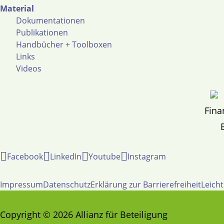
Material
Dokumentationen
Publikationen
Handbücher + Toolboxen
Links
Videos
Fina
Facebook
LinkedIn
Youtube
Instagram
Impressum
Datenschutz
Erklärung zur Barrierefreiheit
Leich
Copyright © 2026 Allianz für Beteiligung