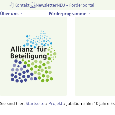
Gehe
Kontakt
Newsletter
NEU – Förderportal
zum
Über uns
Förderprogramme
Inhalt
Sie sind hier:
Startseite
»
Projekt
»
Jubiläumsfilm 10 Jahre E