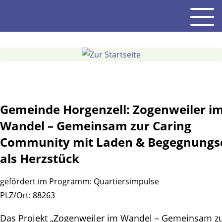
Gehe
Men
zum
Inhalt
Gemeinde Horgenzell: Zogenweiler i
Wandel – Gemeinsam zur Caring
Community mit Laden & Begegnungs
als Herzstück
gefördert im Programm:
Quartiersimpulse
PLZ/Ort:
88263
Das Projekt „Zogenweiler im Wandel – Gemeinsam z