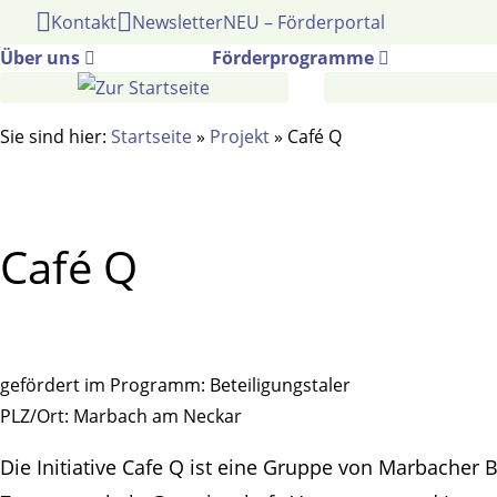
Gehe
Kontakt
Newsletter
NEU – Förderportal
zum
Über uns
Förderprogramme
Inhalt
Sie sind hier:
Startseite
»
Projekt
»
Café Q
Café Q
gefördert im Programm:
Beteiligungstaler
PLZ/Ort:
Marbach am Neckar
Die Initiative Cafe Q ist eine Gruppe von Marbacher B