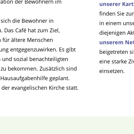
ration der Bewohnern im
unserer Kar
finden Sie zu
 sich die Bewohner in
in einem uns
Das Café hat zum Ziel,
diejenigen Ak
 für ältere Menschen
unserem Ne
ung entgegenzuwirken. Es gibt
beigetreten s
und sozial benachteiligten
eine starke Z
n zu bekommen. Zusätzlich sind
einsetzen.
d Hausaufgabenhilfe geplant.
er evangelischen Kirche statt.