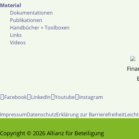
Material
Dokumentationen
Publikationen
Handbücher + Toolboxen
Links
Videos
Fina
Facebook
LinkedIn
Youtube
Instagram
Impressum
Datenschutz
Erklärung zur Barrierefreiheit
Leich
Copyright © 2026 Allianz für Beteiligung