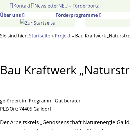
Gehe
Kontakt
Newsletter
NEU – Förderportal
zum
Über uns
Förderprogramme
Inhalt
Sie sind hier:
Startseite
»
Projekt
»
Bau Kraftwerk „Naturstr
Bau Kraftwerk „Naturst
gefördert im Programm:
Gut beraten
PLZ/Ort:
74405 Gaildorf
Der Arbeitskreis „Genossenschaft Naturenergie Gail