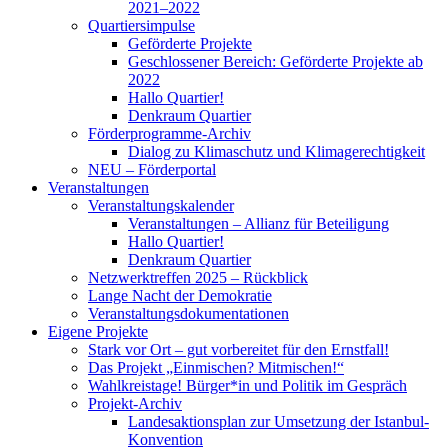
2021–2022
Quartiersimpulse
Geförderte Projekte
Geschlossener Bereich: Geförderte Projekte ab
2022
Hallo Quartier!
Denkraum Quartier
Förderprogramme-Archiv
Dialog zu Klimaschutz und Klimagerechtigkeit
NEU – Förderportal
Veranstaltungen
Veranstaltungskalender
Veranstaltungen – Allianz für Beteiligung
Hallo Quartier!
Denkraum Quartier
Netzwerktreffen 2025 – Rückblick
Lange Nacht der Demokratie
Veranstaltungsdokumentationen
Eigene Projekte
Stark vor Ort – gut vorbereitet für den Ernstfall!
Das Projekt „Einmischen? Mitmischen!“
Wahlkreistage! Bürger*in und Politik im Gespräch
Projekt-Archiv
Landesaktionsplan zur Umsetzung der Istanbul-
Konvention