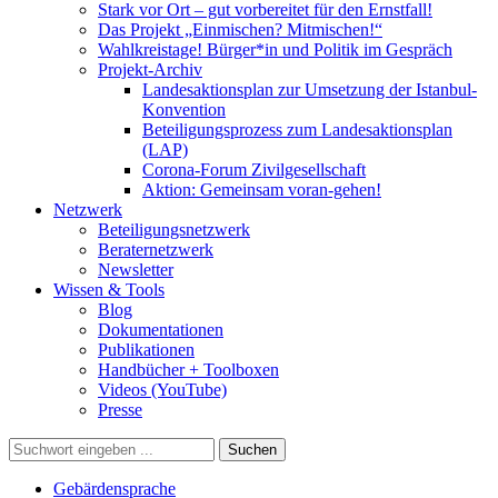
Stark vor Ort – gut vorbereitet für den Ernstfall!
Das Projekt „Einmischen? Mitmischen!“
Wahlkreistage! Bürger*in und Politik im Gespräch
Projekt-Archiv
Landesaktionsplan zur Umsetzung der Istanbul-
Konvention
Beteiligungsprozess zum Landesaktionsplan
(LAP)
Corona-Forum Zivilgesellschaft
Aktion: Gemeinsam voran-gehen!
Netzwerk
Beteiligungsnetzwerk
Beraternetzwerk
Newsletter
Wissen & Tools
Blog
Dokumentationen
Publikationen
Handbücher + Toolboxen
Videos (YouTube)
Presse
Suche
Gebärdensprache