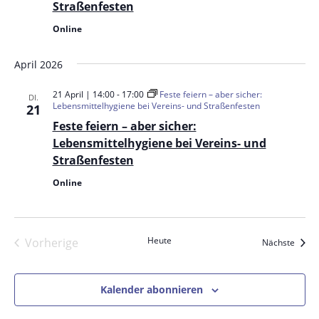
Straßenfesten
Online
April 2026
21 April | 14:00
-
17:00
Feste feiern – aber sicher:
DI.
Lebensmittelhygiene bei Vereins- und Straßenfesten
21
Feste feiern – aber sicher:
Lebensmittelhygiene bei Vereins- und
Straßenfesten
Online
Heute
Vorherige
Veran
Nächste
Veranstaltungen
Kalender abonnieren