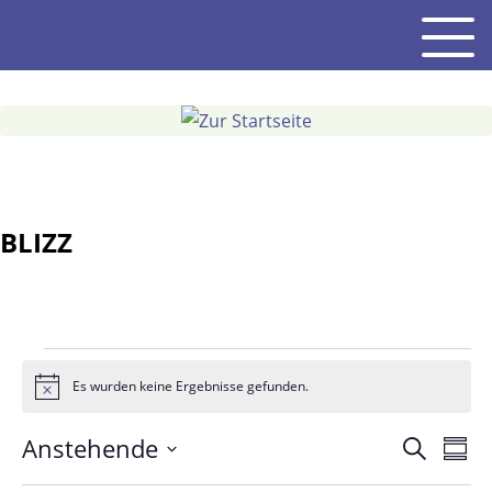
Gehe
Men
zum
Inhalt
BLIZZ
Veranstaltungen
Es wurden keine Ergebnisse gefunden.
Hinweis
Veranst
Anstehende
Suche
Ver
Zusa
Suche
Datum
Ans