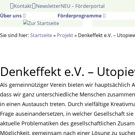
Gehe
Kontakt
Newsletter
NEU – Förderportal
zum
Über uns
Förderprogramme
Inhalt
Sie sind hier:
Startseite
»
Projekt
»
Denkeffekt e.V. – Utopie
Denkeffekt e.V. – Utopi
Als gemeinnütziger Verein bieten wir hauptsächlich 
dass wir ganz unterschiedliche Menschen zusammenb
in einen Austausch treten. Durch vielfältige Kreati
Frage auseinandersetzen, in welcher Gesellschaft si
aktuelle Problematiken des gesellschaftlichen Zusam
Möglichkeit, gemeinsam nach einer Lösung zu suche