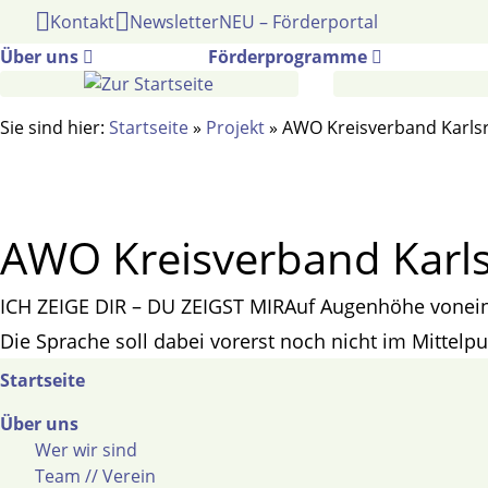
Gehe
Kontakt
Newsletter
NEU – Förderportal
zum
Über uns
Förderprogramme
Inhalt
Sie sind hier:
Startseite
»
Projekt
»
AWO Kreisverband Karlsr
AWO Kreisverband Karls
ICH ZEIGE DIR – DU ZEIGST MIRAuf Augenhöhe vonein
Die Sprache soll dabei vorerst noch nicht im Mittelp
Startseite
Über uns
Wer wir sind
Team // Verein