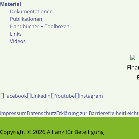
Material
Dokumentationen
Publikationen
Handbücher + Toolboxen
Links
Videos
Fina
Facebook
LinkedIn
Youtube
Instagram
Impressum
Datenschutz
Erklärung zur Barrierefreiheit
Leich
Copyright © 2026 Allianz für Beteiligung