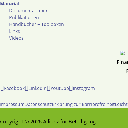
Material
Dokumentationen
Publikationen
Handbücher + Toolboxen
Links
Videos
Fina
Facebook
LinkedIn
Youtube
Instagram
Impressum
Datenschutz
Erklärung zur Barrierefreiheit
Leich
Copyright © 2026 Allianz für Beteiligung