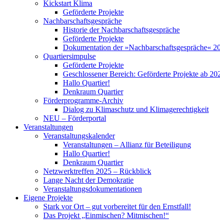
Kickstart Klima
Geförderte Projekte
Nachbarschaftsgespräche
Historie der Nachbarschaftsgespräche
Geförderte Projekte
Dokumentation der »Nachbarschaftsgespräche« 
Quartiersimpulse
Geförderte Projekte
Geschlossener Bereich: Geförderte Projekte ab 20
Hallo Quartier!
Denkraum Quartier
Förderprogramme-Archiv
Dialog zu Klimaschutz und Klimagerechtigkeit
NEU – Förderportal
Veranstaltungen
Veranstaltungskalender
Veranstaltungen – Allianz für Beteiligung
Hallo Quartier!
Denkraum Quartier
Netzwerktreffen 2025 – Rückblick
Lange Nacht der Demokratie
Veranstaltungsdokumentationen
Eigene Projekte
Stark vor Ort – gut vorbereitet für den Ernstfall!
Das Projekt „Einmischen? Mitmischen!“