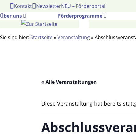
Gehe
Kontakt
Newsletter
NEU – Förderportal
zum
Über uns
Förderprogramme
Inhalt
Sie sind hier:
Startseite
»
Veranstaltung
»
Abschlussveranst
« Alle Veranstaltungen
Diese Veranstaltung hat bereits stat
Abschlussvera