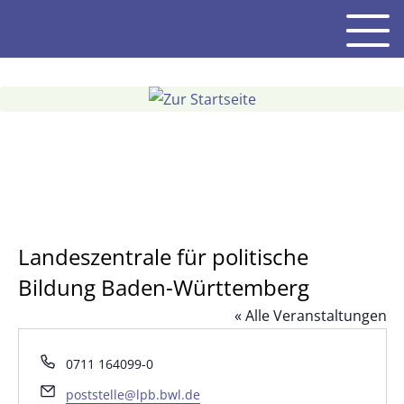
Gehe
Men
zum
Inhalt
Landeszentrale für politische
Bildung Baden-Württemberg
« Alle Veranstaltungen
Telefon
0711 164099-0
Email
poststelle@lpb.bwl.de