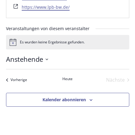
Webseite
https://www.lpb-bw.de/
Veranstaltungen von diesem veranstalter
Es wurden keine Ergebnisse gefunden.
Hinweis
Anstehende
Datum
wählen.
Heute
Nächste
Veranstaltungen
Vorherige
Veranst
Kalender abonnieren