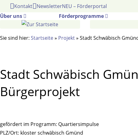
Gehe
Kontakt
Newsletter
NEU – Förderportal
zum
Über uns
Förderprogramme
Inhalt
Sie sind hier:
Startseite
»
Projekt
»
Stadt Schwäbisch Gmünd:
Stadt Schwäbisch Gmünd
Bürgerprojekt
gefördert im Programm:
Quartiersimpulse
PLZ/Ort:
kloster schwäbisch Gmünd