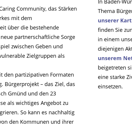
In Baden-Würt
 Caring Community, das Stärken
Thema Bürger
erkes mit dem
unserer Kar
eit über die bestehende
finden Sie zu
 neue partnerschaftliche Sorge
in einem uns
spiel zwischen Geben und
diejenigen Ak
ulnerable Zielgruppen als
unserem Ne
beigetreten s
 den partizipativen Formaten
eine starke Z
. Bürgerprojekt – das Ziel, das
einsetzen.
isch Gmünd und den 23
 als wichtiges Angebot zu
grieren. So kann es nachhaltig
n von den Kommunen und ihrer