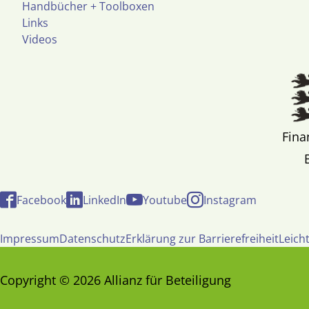
Handbücher + Toolboxen
Links
Videos
Fina
Facebook
LinkedIn
Youtube
Instagram
Impressum
Datenschutz
Erklärung zur Barrierefreiheit
Leich
Copyright © 2026 Allianz für Beteiligung