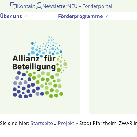
Gehe
Kontakt
Newsletter
NEU – Förderportal
zum
Über uns
Förderprogramme
Inhalt
Sie sind hier:
Startseite
»
Projekt
»
Stadt Pforzheim: ZWAR 