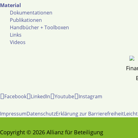
Material
Dokumentationen
Publikationen
Handbücher + Toolboxen
Links
Videos
Fina
Facebook
LinkedIn
Youtube
Instagram
Impressum
Datenschutz
Erklärung zur Barrierefreiheit
Leich
Copyright © 2026 Allianz für Beteiligung