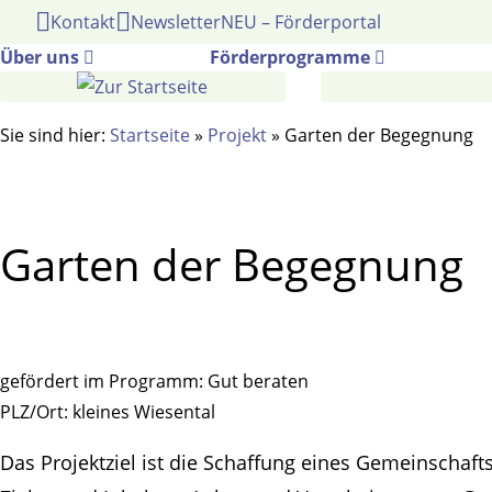
Gehe
Kontakt
Newsletter
NEU – Förderportal
zum
Über uns
Förderprogramme
Inhalt
Sie sind hier:
Startseite
»
Projekt
»
Garten der Begegnung
Garten der Begegnung
gefördert im Programm:
Gut beraten
PLZ/Ort:
kleines Wiesental
Das Projektziel ist die Schaffung eines Gemeinschaf