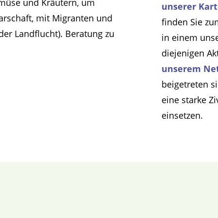
emüse und Kräutern, um
unserer Kar
arschaft, mit Migranten und
finden Sie zu
er Landflucht). Beratung zu
in einem uns
diejenigen Ak
unserem Ne
beigetreten s
eine starke Z
einsetzen.