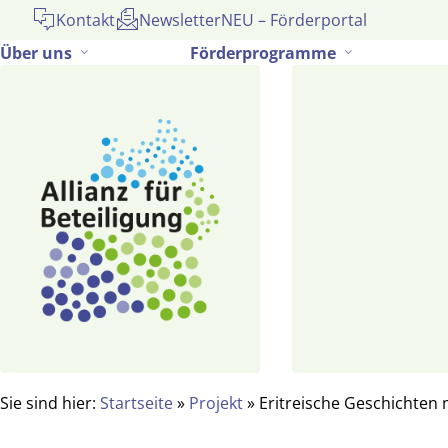
Gehe
Kontakt
Newsletter
NEU – Förderportal
zum
Über uns
Förderprogramme
Inhalt
Sie sind hier:
Startseite
»
Projekt
»
Eritreische Geschichten