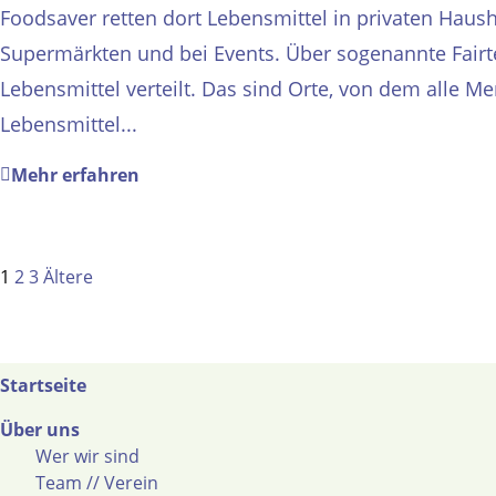
Foodsaver retten dort Lebensmittel in privaten Haush
Supermärkten und bei Events. Über sogenannte Fairt
Lebensmittel verteilt. Das sind Orte, von dem alle M
Lebensmittel...
Mehr erfahren
Seitennummerierung
Seite
Seite
Seite
Ältere
1
2
3
Ältere
der
Beiträge
Beiträge
Startseite
Über uns
Wer wir sind
Team // Verein