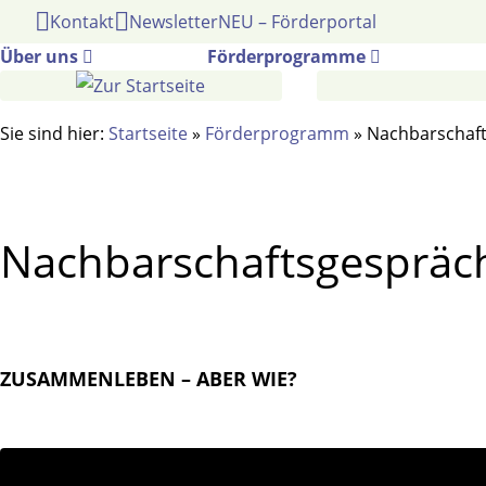
Gehe
Kontakt
Newsletter
NEU – Förderportal
zum
Über uns
Förderprogramme
Inhalt
Sie sind hier:
Startseite
»
Förderprogramm
»
Nachbarschaft
Nachbarschaftsgespräc
ZUSAMMENLEBEN – ABER WIE?