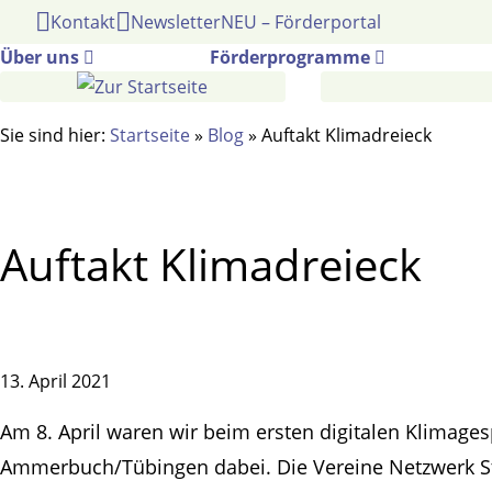
Gehe
Kontakt
Newsletter
NEU – Förderportal
zum
Über uns
Förderprogramme
Inhalt
Sie sind hier:
Startseite
»
Blog
»
Auftakt Klimadreieck
Auftakt Klimadreieck
13. April 2021
Am 8. April waren wir beim ersten digitalen Klimage
Ammerbuch/Tübingen dabei. Die Vereine Netzwerk Str